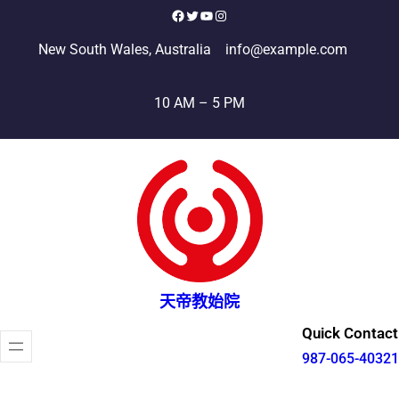
跳
Facebook
X
YouTube
Instagram
至
New South Wales, Australia
info@example.com
主
要
10 AM – 5 PM
內
容
天帝教始院
Quick Contact
987-065-40321