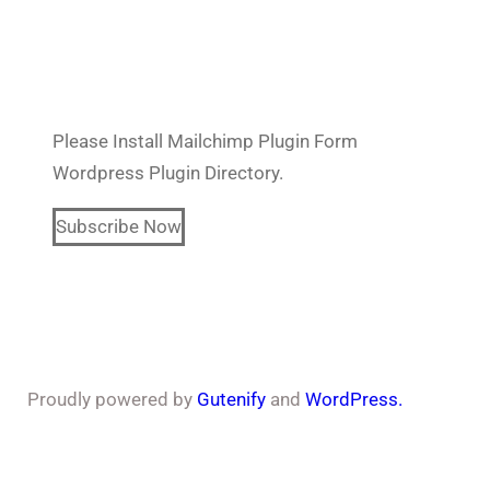
Subscribe Our Newsletter
Please Install Mailchimp Plugin Form
Wordpress Plugin Directory.
Subscribe Now
Proudly powered by
Gutenify
and
WordPress.
Facebook
YouTube
X
LinkedIn
Instagram
Follow Us :