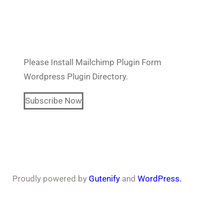
Subscribe Our Newsletter
Please Install Mailchimp Plugin Form
Wordpress Plugin Directory.
Subscribe Now
Proudly powered by
Gutenify
and
WordPress.
Facebook
YouTube
X
LinkedIn
Instagram
Follow Us :