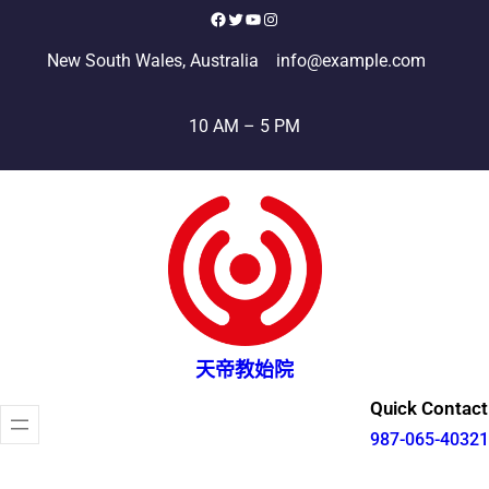
跳
Facebook
X
YouTube
Instagram
至
New South Wales, Australia
info@example.com
主
要
10 AM – 5 PM
內
容
天帝教始院
Quick Contact
987-065-40321