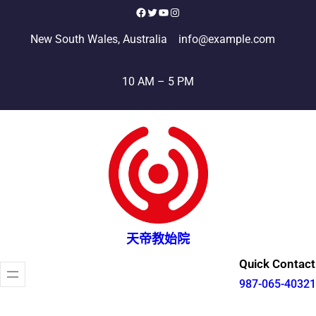
跳
Facebook
X
YouTube
Instagram
至
New South Wales, Australia
info@example.com
主
要
10 AM – 5 PM
內
容
天帝教始院
Quick Contact
987-065-40321