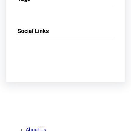
Social Links
Facebook
X
LinkedIn
Instagram
Quick Links
About Us