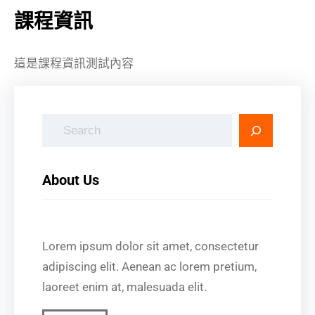
課程資訊
這是課程資訊測試內容
搜
尋
About Us
Lorem ipsum dolor sit amet, consectetur
adipiscing elit. Aenean ac lorem pretium,
laoreet enim at, malesuada elit.