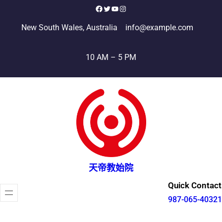
跳
Facebook
X
YouTube
Instagram
至
New South Wales, Australia
info@example.com
主
要
10 AM – 5 PM
內
容
天帝教始院
Quick Contact
987-065-40321