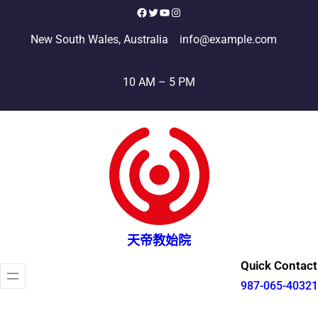
跳
Facebook
X
YouTube
Instagram
至
New South Wales, Australia
info@example.com
主
要
10 AM – 5 PM
內
容
天帝教始院
Quick Contact
987-065-40321