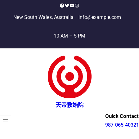
跳
Facebook
X
YouTube
Instagram
至
New South Wales, Australia
info@example.com
主
要
10 AM – 5 PM
內
容
天帝教始院
Quick Contact
987-065-40321