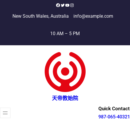
跳
Facebook
X
YouTube
Instagram
至
New South Wales, Australia
info@example.com
主
要
10 AM – 5 PM
內
容
天帝教始院
Quick Contact
987-065-40321