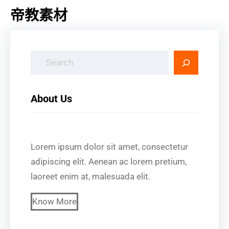
帝教素材
搜
尋
About Us
Lorem ipsum dolor sit amet, consectetur
adipiscing elit. Aenean ac lorem pretium,
laoreet enim at, malesuada elit.
Know More