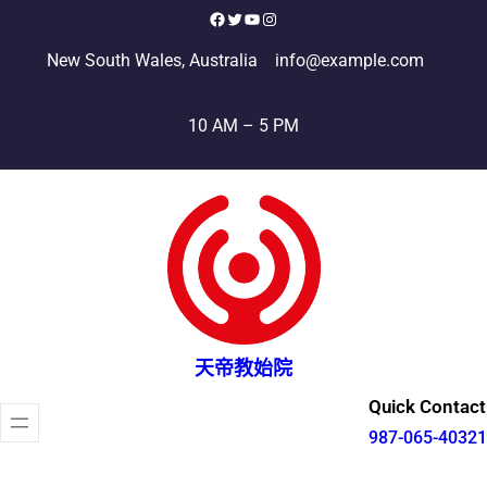
跳
Facebook
X
YouTube
Instagram
至
New South Wales, Australia
info@example.com
主
要
10 AM – 5 PM
內
容
天帝教始院
Quick Contact
987-065-40321